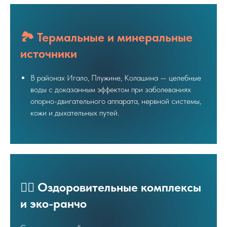
🏞️
Термальные и минеральные
источники
В районах Игало, Плужине, Колашина — целебные
воды с доказанным эффектом при заболеваниях
опорно-двигательного аппарата, нервной системы,
кожи и дыхательных путей.
💆‍♀️
Оздоровительные комплексы
и эко-ранчо