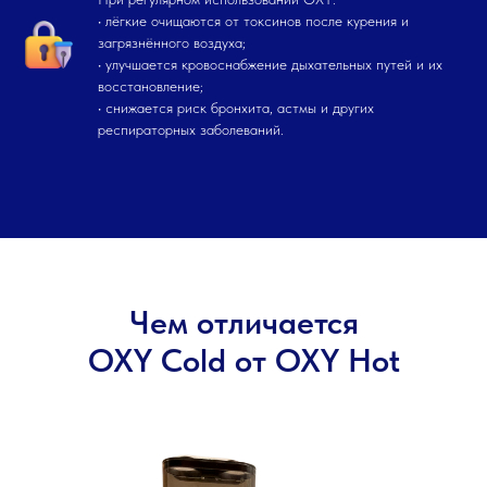
• лёгкие очищаются от токсинов после курения и
загрязнённого воздуха;
• улучшается кровоснабжение дыхательных путей и их
восстановление;
• снижается риск бронхита, астмы и других
респираторных заболеваний.
Чем отличается
OXY Cold от OXY Hot