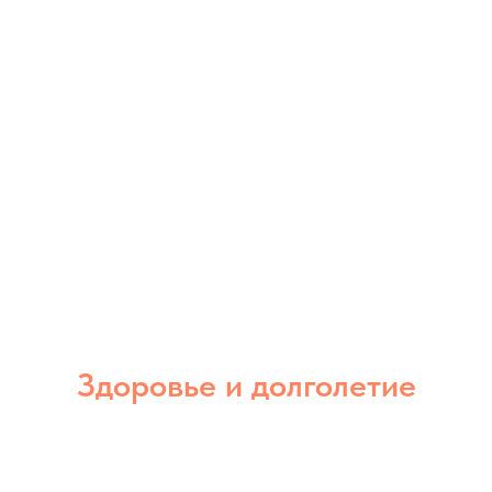
Здоровье и долголетие
Инновационные решения в сфере
квантовой медицины