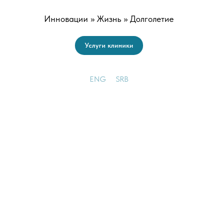
Инновации >> Жизнь >> Долголетие
Услуги клиники
ENG
SRB